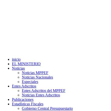
inicio
EL MINISTERIO
Noticias
Noticias MPPEF
Noticias Nacionales
Especiales
Entes Adscritos
Entes Adscritos del MPPEF
Noticias Entes Adscritos
Publicaciones
Estadísticas Fiscales
Gobierno Central Presupuestario