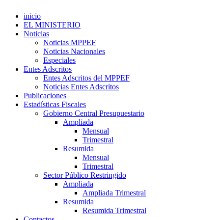
inicio
EL MINISTERIO
Noticias
Noticias MPPEF
Noticias Nacionales
Especiales
Entes Adscritos
Entes Adscritos del MPPEF
Noticias Entes Adscritos
Publicaciones
Estadísticas Fiscales
Gobierno Central Presupuestario
Ampliada
Mensual
Trimestral
Resumida
Mensual
Trimestral
Sector Público Restringido
Ampliada
Ampliada Trimestral
Resumida
Resumida Trimestral
Contactos