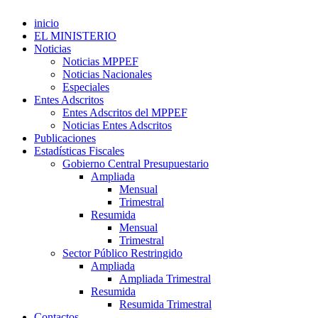
inicio
EL MINISTERIO
Noticias
Noticias MPPEF
Noticias Nacionales
Especiales
Entes Adscritos
Entes Adscritos del MPPEF
Noticias Entes Adscritos
Publicaciones
Estadísticas Fiscales
Gobierno Central Presupuestario
Ampliada
Mensual
Trimestral
Resumida
Mensual
Trimestral
Sector Público Restringido
Ampliada
Ampliada Trimestral
Resumida
Resumida Trimestral
Contactos