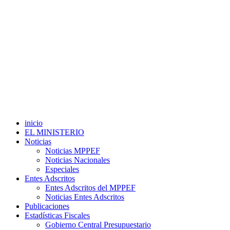
inicio
EL MINISTERIO
Noticias
Noticias MPPEF
Noticias Nacionales
Especiales
Entes Adscritos
Entes Adscritos del MPPEF
Noticias Entes Adscritos
Publicaciones
Estadísticas Fiscales
Gobierno Central Presupuestario