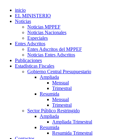
inicio
EL MINISTERIO
Noticias
Noticias MPPEF
Noticias Nacionales
Especiales
Entes Adscritos
Entes Adscritos del MPPEF
Noticias Entes Adscritos
Publicaciones
Estadísticas Fiscales
Gobierno Central Presupuestario
Ampliada
Mensual
Trimestral
Resumida
Mensual
Trimestral
Sector Público Restringido
Ampliada
Ampliada Trimestral
Resumida
Resumida Trimestral
Contactos