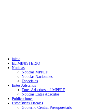
inicio
EL MINISTERIO
Noticias
Noticias MPPEF
Noticias Nacionales
Especiales
Entes Adscritos
Entes Adscritos del MPPEF
Noticias Entes Adscritos
Publicaciones
Estadísticas Fiscales
Gobierno Central Presupuestario