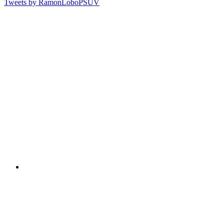
Tweets by RamonLoboPSUV