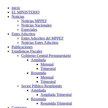
inicio
EL MINISTERIO
Noticias
Noticias MPPEF
Noticias Nacionales
Especiales
Entes Adscritos
Entes Adscritos del MPPEF
Noticias Entes Adscritos
Publicaciones
Estadísticas Fiscales
Gobierno Central Presupuestario
Ampliada
Mensual
Trimestral
Resumida
Mensual
Trimestral
Sector Público Restringido
Ampliada
Ampliada Trimestral
Resumida
Resumida Trimestral
Contactos