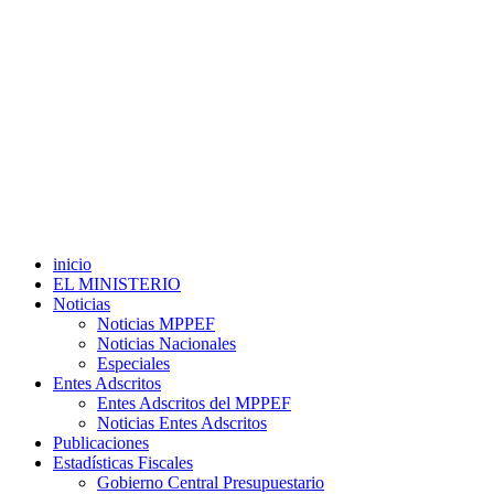
inicio
EL MINISTERIO
Noticias
Noticias MPPEF
Noticias Nacionales
Especiales
Entes Adscritos
Entes Adscritos del MPPEF
Noticias Entes Adscritos
Publicaciones
Estadísticas Fiscales
Gobierno Central Presupuestario