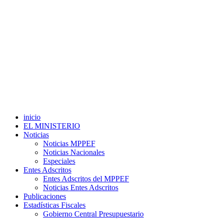
inicio
EL MINISTERIO
Noticias
Noticias MPPEF
Noticias Nacionales
Especiales
Entes Adscritos
Entes Adscritos del MPPEF
Noticias Entes Adscritos
Publicaciones
Estadísticas Fiscales
Gobierno Central Presupuestario