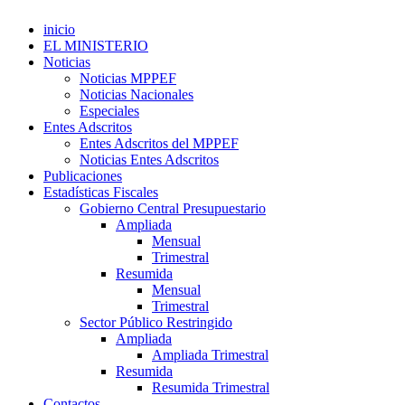
inicio
EL MINISTERIO
Noticias
Noticias MPPEF
Noticias Nacionales
Especiales
Entes Adscritos
Entes Adscritos del MPPEF
Noticias Entes Adscritos
Publicaciones
Estadísticas Fiscales
Gobierno Central Presupuestario
Ampliada
Mensual
Trimestral
Resumida
Mensual
Trimestral
Sector Público Restringido
Ampliada
Ampliada Trimestral
Resumida
Resumida Trimestral
Contactos