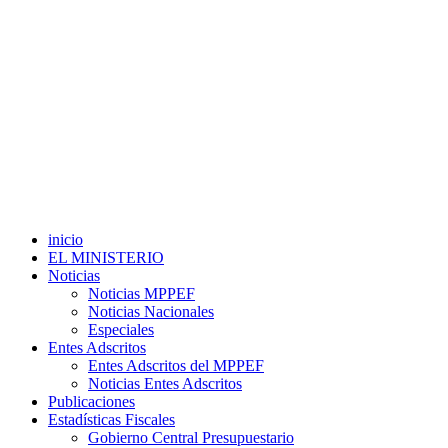
inicio
EL MINISTERIO
Noticias
Noticias MPPEF
Noticias Nacionales
Especiales
Entes Adscritos
Entes Adscritos del MPPEF
Noticias Entes Adscritos
Publicaciones
Estadísticas Fiscales
Gobierno Central Presupuestario