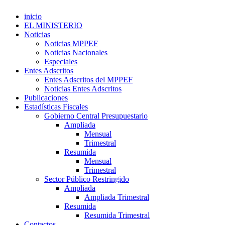
inicio
EL MINISTERIO
Noticias
Noticias MPPEF
Noticias Nacionales
Especiales
Entes Adscritos
Entes Adscritos del MPPEF
Noticias Entes Adscritos
Publicaciones
Estadísticas Fiscales
Gobierno Central Presupuestario
Ampliada
Mensual
Trimestral
Resumida
Mensual
Trimestral
Sector Público Restringido
Ampliada
Ampliada Trimestral
Resumida
Resumida Trimestral
Contactos