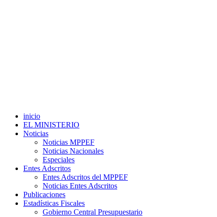
inicio
EL MINISTERIO
Noticias
Noticias MPPEF
Noticias Nacionales
Especiales
Entes Adscritos
Entes Adscritos del MPPEF
Noticias Entes Adscritos
Publicaciones
Estadísticas Fiscales
Gobierno Central Presupuestario