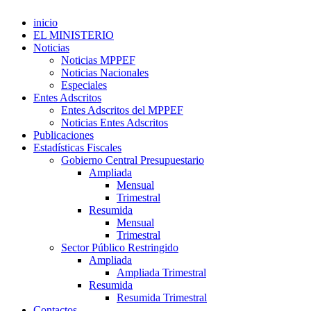
inicio
EL MINISTERIO
Noticias
Noticias MPPEF
Noticias Nacionales
Especiales
Entes Adscritos
Entes Adscritos del MPPEF
Noticias Entes Adscritos
Publicaciones
Estadísticas Fiscales
Gobierno Central Presupuestario
Ampliada
Mensual
Trimestral
Resumida
Mensual
Trimestral
Sector Público Restringido
Ampliada
Ampliada Trimestral
Resumida
Resumida Trimestral
Contactos