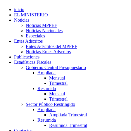
inicio
EL MINISTERIO
Noticias
Noticias MPPEF
Noticias Nacionales
Especiales
Entes Adscritos
Entes Adscritos del MPPEF
Noticias Entes Adscritos
Publicaciones
Estadísticas Fiscales
Gobierno Central Presupuestario
Ampliada
Mensual
Trimestral
Resumida
Mensual
Trimestral
Sector Público Restringido
Ampliada
Ampliada Trimestral
Resumida
Resumida Trimestral
Contactos