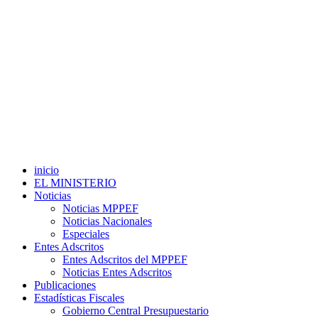
inicio
EL MINISTERIO
Noticias
Noticias MPPEF
Noticias Nacionales
Especiales
Entes Adscritos
Entes Adscritos del MPPEF
Noticias Entes Adscritos
Publicaciones
Estadísticas Fiscales
Gobierno Central Presupuestario