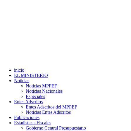
inicio
EL MINISTERIO
Noticias
Noticias MPPEF
Noticias Nacionales
Especiales
Entes Adscritos
Entes Adscritos del MPPEF
Noticias Entes Adscritos
Publicaciones
Estadísticas Fiscales
Gobierno Central Presupuestario