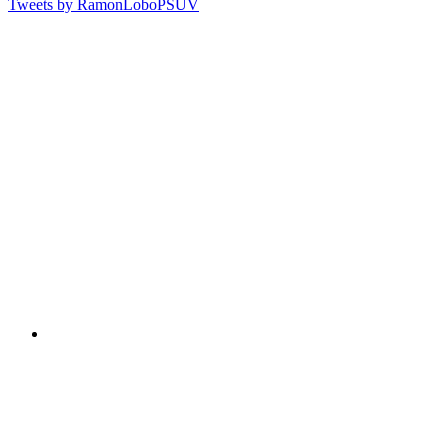
Tweets by RamonLoboPSUV