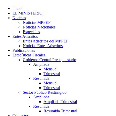
inicio
EL MINISTERIO
Noticias
Noticias MPPEF
Noticias Nacionales
Especiales
Entes Adscritos
Entes Adscritos del MPPEF
Noticias Entes Adscritos
Publicaciones
Estadísticas Fiscales
Gobierno Central Presupuestario
Ampliada
Mensual
Trimestral
Resumida
Mensual
Trimestral
Sector Público Restringido
Ampliada
Ampliada Trimestral
Resumida
Resumida Trimestral
Contactos