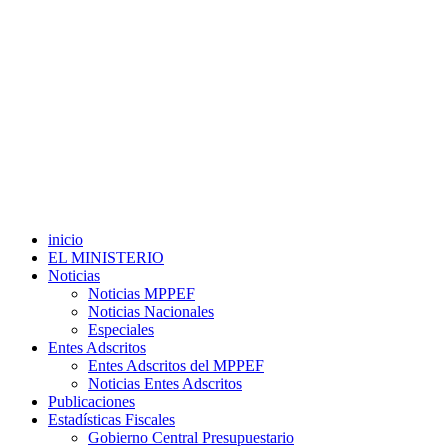
inicio
EL MINISTERIO
Noticias
Noticias MPPEF
Noticias Nacionales
Especiales
Entes Adscritos
Entes Adscritos del MPPEF
Noticias Entes Adscritos
Publicaciones
Estadísticas Fiscales
Gobierno Central Presupuestario