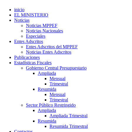
inicio
EL MINISTERIO
Noticias
Noticias MPPEF
Noticias Nacionales
Especiales
Entes Adscritos
Entes Adscritos del MPPEF
Noticias Entes Adscritos
Publicaciones
Estadísticas Fiscales
Gobierno Central Presupuestario
Ampliada
Mensual
Trimestral
Resumida
Mensual
Trimestral
Sector Público Restringido
Ampliada
Ampliada Trimestral
Resumida
Resumida Trimestral
Contactos