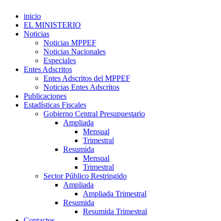
inicio
EL MINISTERIO
Noticias
Noticias MPPEF
Noticias Nacionales
Especiales
Entes Adscritos
Entes Adscritos del MPPEF
Noticias Entes Adscritos
Publicaciones
Estadísticas Fiscales
Gobierno Central Presupuestario
Ampliada
Mensual
Trimestral
Resumida
Mensual
Trimestral
Sector Público Restringido
Ampliada
Ampliada Trimestral
Resumida
Resumida Trimestral
Contactos