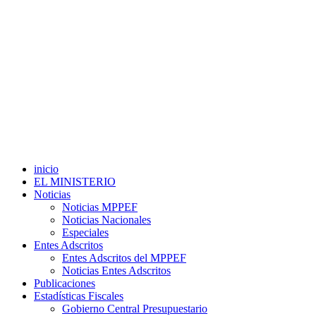
inicio
EL MINISTERIO
Noticias
Noticias MPPEF
Noticias Nacionales
Especiales
Entes Adscritos
Entes Adscritos del MPPEF
Noticias Entes Adscritos
Publicaciones
Estadísticas Fiscales
Gobierno Central Presupuestario