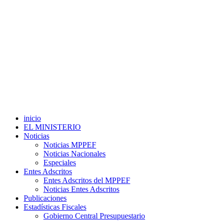
inicio
EL MINISTERIO
Noticias
Noticias MPPEF
Noticias Nacionales
Especiales
Entes Adscritos
Entes Adscritos del MPPEF
Noticias Entes Adscritos
Publicaciones
Estadísticas Fiscales
Gobierno Central Presupuestario