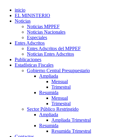
inicio
EL MINISTERIO
Noticias
Noticias MPPEF
Noticias Nacionales
Especiales
Entes Adscritos
Entes Adscritos del MPPEF
Noticias Entes Adscritos
Publicaciones
Estadísticas Fiscales
Gobierno Central Presupuestario
Ampliada
Mensual
Trimestral
Resumida
Mensual
Trimestral
Sector Público Restringido
Ampliada
Ampliada Trimestral
Resumida
Resumida Trimestral
Contactos