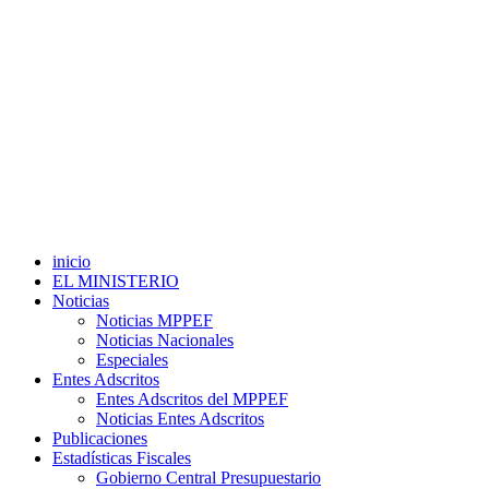
inicio
EL MINISTERIO
Noticias
Noticias MPPEF
Noticias Nacionales
Especiales
Entes Adscritos
Entes Adscritos del MPPEF
Noticias Entes Adscritos
Publicaciones
Estadísticas Fiscales
Gobierno Central Presupuestario