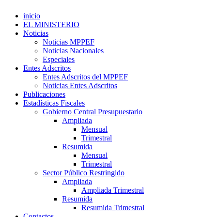
inicio
EL MINISTERIO
Noticias
Noticias MPPEF
Noticias Nacionales
Especiales
Entes Adscritos
Entes Adscritos del MPPEF
Noticias Entes Adscritos
Publicaciones
Estadísticas Fiscales
Gobierno Central Presupuestario
Ampliada
Mensual
Trimestral
Resumida
Mensual
Trimestral
Sector Público Restringido
Ampliada
Ampliada Trimestral
Resumida
Resumida Trimestral
Contactos