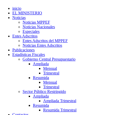
inicio
EL MINISTERIO
Noticias
Noticias MPPEF
Noticias Nacionales
Especiales
Entes Adscritos
Entes Adscritos del MPPEF
Noticias Entes Adscritos
Publicaciones
Estadísticas Fiscales
Gobierno Central Presupuestario
Ampliada
Mensual
Trimestral
Resumida
Mensual
Trimestral
Sector Público Restringido
Ampliada
Ampliada Trimestral
Resumida
Resumida Trimestral
Contactos