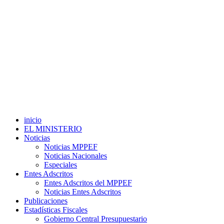
inicio
EL MINISTERIO
Noticias
Noticias MPPEF
Noticias Nacionales
Especiales
Entes Adscritos
Entes Adscritos del MPPEF
Noticias Entes Adscritos
Publicaciones
Estadísticas Fiscales
Gobierno Central Presupuestario