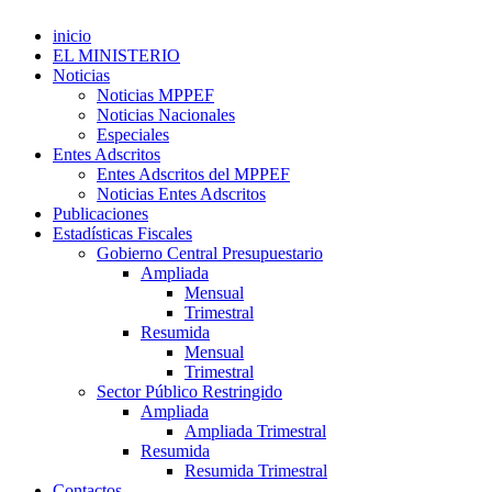
inicio
EL MINISTERIO
Noticias
Noticias MPPEF
Noticias Nacionales
Especiales
Entes Adscritos
Entes Adscritos del MPPEF
Noticias Entes Adscritos
Publicaciones
Estadísticas Fiscales
Gobierno Central Presupuestario
Ampliada
Mensual
Trimestral
Resumida
Mensual
Trimestral
Sector Público Restringido
Ampliada
Ampliada Trimestral
Resumida
Resumida Trimestral
Contactos