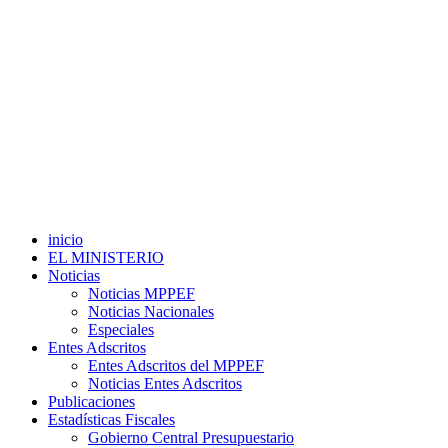
inicio
EL MINISTERIO
Noticias
Noticias MPPEF
Noticias Nacionales
Especiales
Entes Adscritos
Entes Adscritos del MPPEF
Noticias Entes Adscritos
Publicaciones
Estadísticas Fiscales
Gobierno Central Presupuestario