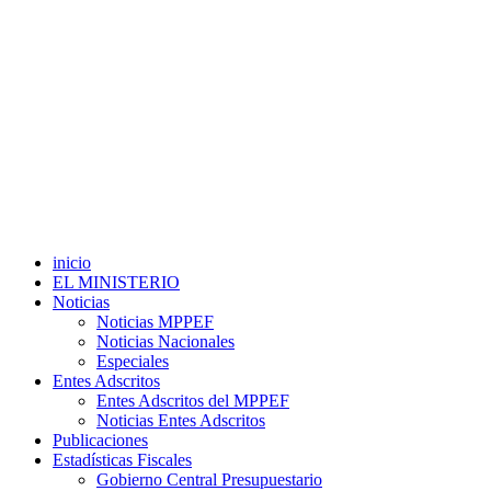
inicio
EL MINISTERIO
Noticias
Noticias MPPEF
Noticias Nacionales
Especiales
Entes Adscritos
Entes Adscritos del MPPEF
Noticias Entes Adscritos
Publicaciones
Estadísticas Fiscales
Gobierno Central Presupuestario