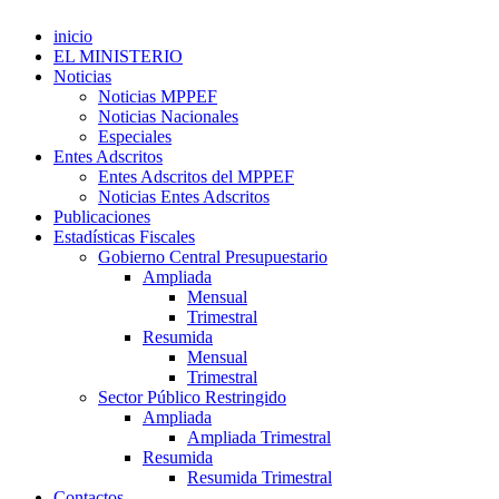
inicio
EL MINISTERIO
Noticias
Noticias MPPEF
Noticias Nacionales
Especiales
Entes Adscritos
Entes Adscritos del MPPEF
Noticias Entes Adscritos
Publicaciones
Estadísticas Fiscales
Gobierno Central Presupuestario
Ampliada
Mensual
Trimestral
Resumida
Mensual
Trimestral
Sector Público Restringido
Ampliada
Ampliada Trimestral
Resumida
Resumida Trimestral
Contactos