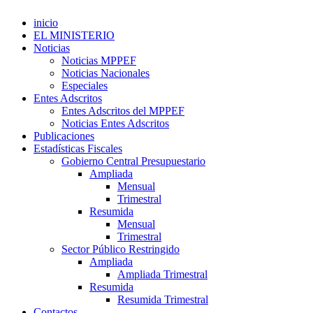
inicio
EL MINISTERIO
Noticias
Noticias MPPEF
Noticias Nacionales
Especiales
Entes Adscritos
Entes Adscritos del MPPEF
Noticias Entes Adscritos
Publicaciones
Estadísticas Fiscales
Gobierno Central Presupuestario
Ampliada
Mensual
Trimestral
Resumida
Mensual
Trimestral
Sector Público Restringido
Ampliada
Ampliada Trimestral
Resumida
Resumida Trimestral
Contactos