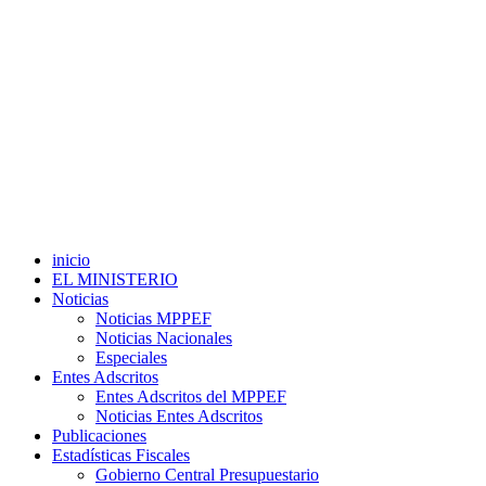
inicio
EL MINISTERIO
Noticias
Noticias MPPEF
Noticias Nacionales
Especiales
Entes Adscritos
Entes Adscritos del MPPEF
Noticias Entes Adscritos
Publicaciones
Estadísticas Fiscales
Gobierno Central Presupuestario