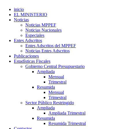
inicio
EL MINISTERIO
Noticias
Noticias MPPEF
Noticias Nacionales
Especiales
Entes Adscritos
Entes Adscritos del MPPEF
Noticias Entes Adscritos
Publicaciones
Estadísticas Fiscales
Gobierno Central Presupuestario
Ampliada
Mensual
Trimestral
Resumida
Mensual
Trimestral
Sector Público Restringido
Ampliada
Ampliada Trimestral
Resumida
Resumida Trimestral
Contactos