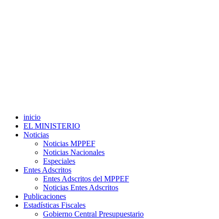
inicio
EL MINISTERIO
Noticias
Noticias MPPEF
Noticias Nacionales
Especiales
Entes Adscritos
Entes Adscritos del MPPEF
Noticias Entes Adscritos
Publicaciones
Estadísticas Fiscales
Gobierno Central Presupuestario