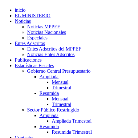
inicio
EL MINISTERIO
Noticias
Noticias MPPEF
Noticias Nacionales
Especiales
Entes Adscritos
Entes Adscritos del MPPEF
Noticias Entes Adscritos
Publicaciones
Estadísticas Fiscales
Gobierno Central Presupuestario
Ampliada
Mensual
Trimestral
Resumida
Mensual
Trimestral
Sector Público Restringido
Ampliada
Ampliada Trimestral
Resumida
Resumida Trimestral
Contactos