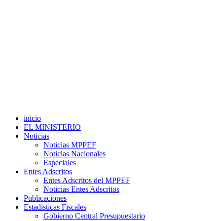
inicio
EL MINISTERIO
Noticias
Noticias MPPEF
Noticias Nacionales
Especiales
Entes Adscritos
Entes Adscritos del MPPEF
Noticias Entes Adscritos
Publicaciones
Estadísticas Fiscales
Gobierno Central Presupuestario