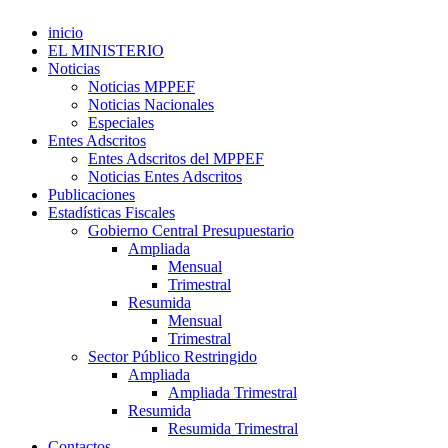
inicio
EL MINISTERIO
Noticias
Noticias MPPEF
Noticias Nacionales
Especiales
Entes Adscritos
Entes Adscritos del MPPEF
Noticias Entes Adscritos
Publicaciones
Estadísticas Fiscales
Gobierno Central Presupuestario
Ampliada
Mensual
Trimestral
Resumida
Mensual
Trimestral
Sector Público Restringido
Ampliada
Ampliada Trimestral
Resumida
Resumida Trimestral
Contactos