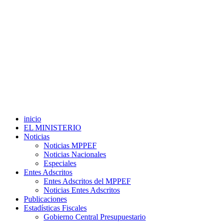
inicio
EL MINISTERIO
Noticias
Noticias MPPEF
Noticias Nacionales
Especiales
Entes Adscritos
Entes Adscritos del MPPEF
Noticias Entes Adscritos
Publicaciones
Estadísticas Fiscales
Gobierno Central Presupuestario