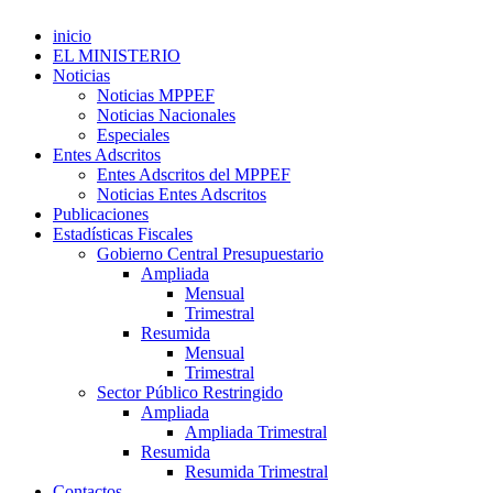
inicio
EL MINISTERIO
Noticias
Noticias MPPEF
Noticias Nacionales
Especiales
Entes Adscritos
Entes Adscritos del MPPEF
Noticias Entes Adscritos
Publicaciones
Estadísticas Fiscales
Gobierno Central Presupuestario
Ampliada
Mensual
Trimestral
Resumida
Mensual
Trimestral
Sector Público Restringido
Ampliada
Ampliada Trimestral
Resumida
Resumida Trimestral
Contactos