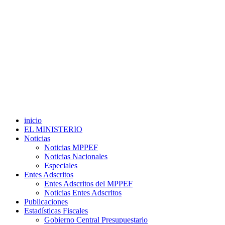
inicio
EL MINISTERIO
Noticias
Noticias MPPEF
Noticias Nacionales
Especiales
Entes Adscritos
Entes Adscritos del MPPEF
Noticias Entes Adscritos
Publicaciones
Estadísticas Fiscales
Gobierno Central Presupuestario