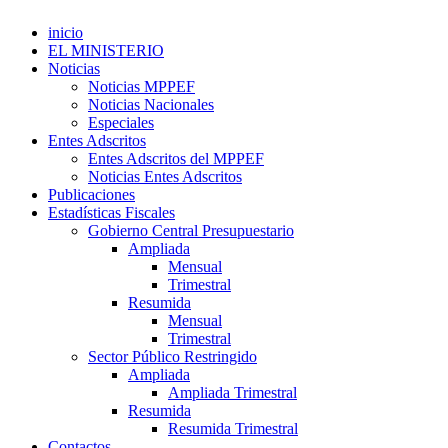
inicio
EL MINISTERIO
Noticias
Noticias MPPEF
Noticias Nacionales
Especiales
Entes Adscritos
Entes Adscritos del MPPEF
Noticias Entes Adscritos
Publicaciones
Estadísticas Fiscales
Gobierno Central Presupuestario
Ampliada
Mensual
Trimestral
Resumida
Mensual
Trimestral
Sector Público Restringido
Ampliada
Ampliada Trimestral
Resumida
Resumida Trimestral
Contactos