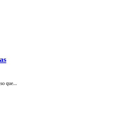
as
so que...