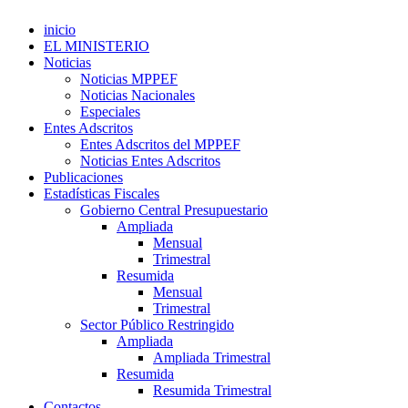
inicio
EL MINISTERIO
Noticias
Noticias MPPEF
Noticias Nacionales
Especiales
Entes Adscritos
Entes Adscritos del MPPEF
Noticias Entes Adscritos
Publicaciones
Estadísticas Fiscales
Gobierno Central Presupuestario
Ampliada
Mensual
Trimestral
Resumida
Mensual
Trimestral
Sector Público Restringido
Ampliada
Ampliada Trimestral
Resumida
Resumida Trimestral
Contactos