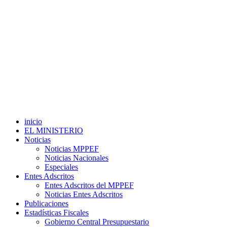
inicio
EL MINISTERIO
Noticias
Noticias MPPEF
Noticias Nacionales
Especiales
Entes Adscritos
Entes Adscritos del MPPEF
Noticias Entes Adscritos
Publicaciones
Estadísticas Fiscales
Gobierno Central Presupuestario