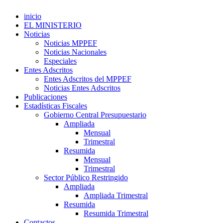
inicio
EL MINISTERIO
Noticias
Noticias MPPEF
Noticias Nacionales
Especiales
Entes Adscritos
Entes Adscritos del MPPEF
Noticias Entes Adscritos
Publicaciones
Estadísticas Fiscales
Gobierno Central Presupuestario
Ampliada
Mensual
Trimestral
Resumida
Mensual
Trimestral
Sector Público Restringido
Ampliada
Ampliada Trimestral
Resumida
Resumida Trimestral
Contactos