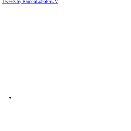
Tweets by RamonLoboPSUV