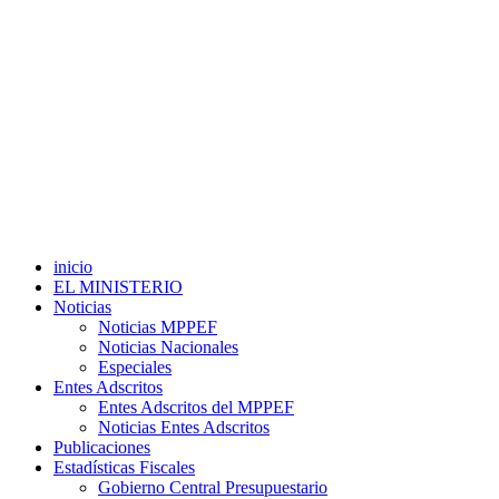
inicio
EL MINISTERIO
Noticias
Noticias MPPEF
Noticias Nacionales
Especiales
Entes Adscritos
Entes Adscritos del MPPEF
Noticias Entes Adscritos
Publicaciones
Estadísticas Fiscales
Gobierno Central Presupuestario