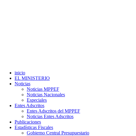
inicio
EL MINISTERIO
Noticias
Noticias MPPEF
Noticias Nacionales
Especiales
Entes Adscritos
Entes Adscritos del MPPEF
Noticias Entes Adscritos
Publicaciones
Estadísticas Fiscales
Gobierno Central Presupuestario