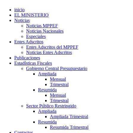
inicio
EL MINISTERIO
Noticias
Noticias MPPEF
Noticias Nacionales
Especiales
Entes Adscritos
Entes Adscritos del MPPEF
Noticias Entes Adscritos
Publicaciones
Estadísticas Fiscales
Gobierno Central Presupuestario
Ampliada
Mensual
Trimestral
Resumida
Mensual
Trimestral
Sector Público Restringido
Ampliada
Ampliada Trimestral
Resumida
Resumida Trimestral
Contactos