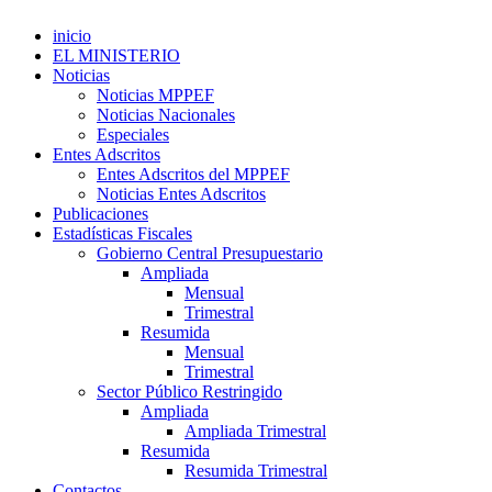
inicio
EL MINISTERIO
Noticias
Noticias MPPEF
Noticias Nacionales
Especiales
Entes Adscritos
Entes Adscritos del MPPEF
Noticias Entes Adscritos
Publicaciones
Estadísticas Fiscales
Gobierno Central Presupuestario
Ampliada
Mensual
Trimestral
Resumida
Mensual
Trimestral
Sector Público Restringido
Ampliada
Ampliada Trimestral
Resumida
Resumida Trimestral
Contactos