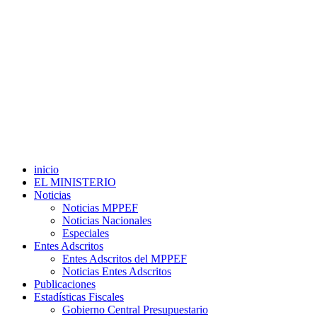
inicio
EL MINISTERIO
Noticias
Noticias MPPEF
Noticias Nacionales
Especiales
Entes Adscritos
Entes Adscritos del MPPEF
Noticias Entes Adscritos
Publicaciones
Estadísticas Fiscales
Gobierno Central Presupuestario