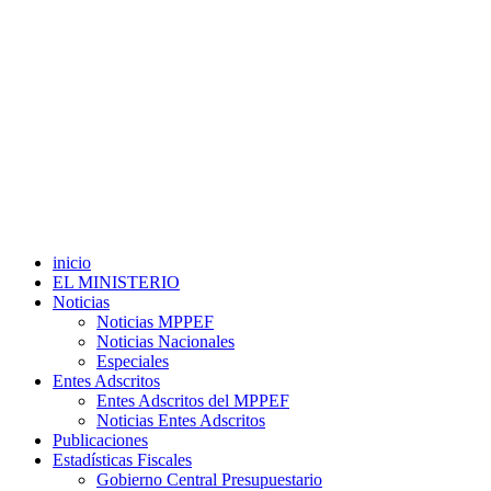
inicio
EL MINISTERIO
Noticias
Noticias MPPEF
Noticias Nacionales
Especiales
Entes Adscritos
Entes Adscritos del MPPEF
Noticias Entes Adscritos
Publicaciones
Estadísticas Fiscales
Gobierno Central Presupuestario