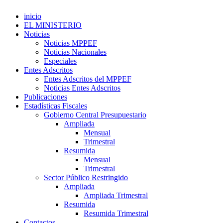
inicio
EL MINISTERIO
Noticias
Noticias MPPEF
Noticias Nacionales
Especiales
Entes Adscritos
Entes Adscritos del MPPEF
Noticias Entes Adscritos
Publicaciones
Estadísticas Fiscales
Gobierno Central Presupuestario
Ampliada
Mensual
Trimestral
Resumida
Mensual
Trimestral
Sector Público Restringido
Ampliada
Ampliada Trimestral
Resumida
Resumida Trimestral
Contactos