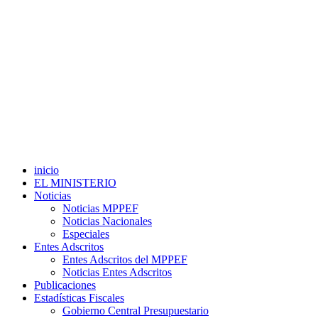
inicio
EL MINISTERIO
Noticias
Noticias MPPEF
Noticias Nacionales
Especiales
Entes Adscritos
Entes Adscritos del MPPEF
Noticias Entes Adscritos
Publicaciones
Estadísticas Fiscales
Gobierno Central Presupuestario