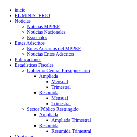
inicio
EL MINISTERIO
Noticias
Noticias MPPEF
Noticias Nacionales
Especiales
Entes Adscritos
Entes Adscritos del MPPEF
Noticias Entes Adscritos
Publicaciones
Estadísticas Fiscales
Gobierno Central Presupuestario
Ampliada
Mensual
Trimestral
Resumida
Mensual
Trimestral
Sector Público Restringido
Ampliada
Ampliada Trimestral
Resumida
Resumida Trimestral
Contactos