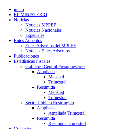
inicio
EL MINISTERIO
Noticias
Noticias MPPEF
Noticias Nacionales
Especiales
Entes Adscritos
Entes Adscritos del MPPEF
Noticias Entes Adscritos
Publicaciones
Estadísticas Fiscales
Gobierno Central Presupuestario
Ampliada
Mensual
Trimestral
Resumida
Mensual
Trimestral
Sector Público Restringido
Ampliada
Ampliada Trimestral
Resumida
Resumida Trimestral
Contactos