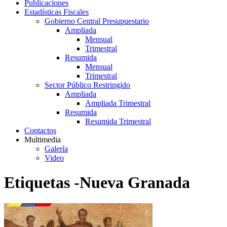
Publicaciones
Estadísticas Fiscales
Gobierno Central Presupuestario
Ampliada
Mensual
Trimestral
Resumida
Mensual
Trimestral
Sector Público Restringido
Ampliada
Ampliada Trimestral
Resumida
Resumida Trimestral
Contactos
Multimedia
Galería
Video
Etiquetas -Nueva Granada