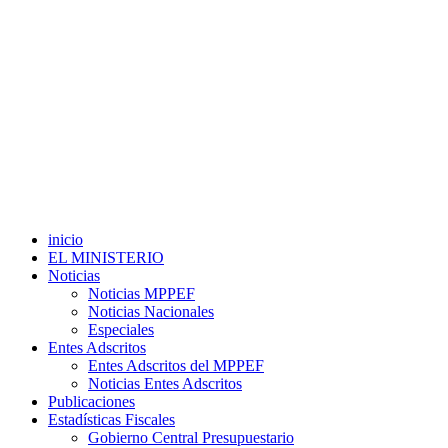
inicio
EL MINISTERIO
Noticias
Noticias MPPEF
Noticias Nacionales
Especiales
Entes Adscritos
Entes Adscritos del MPPEF
Noticias Entes Adscritos
Publicaciones
Estadísticas Fiscales
Gobierno Central Presupuestario