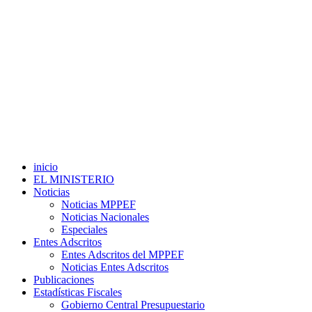
inicio
EL MINISTERIO
Noticias
Noticias MPPEF
Noticias Nacionales
Especiales
Entes Adscritos
Entes Adscritos del MPPEF
Noticias Entes Adscritos
Publicaciones
Estadísticas Fiscales
Gobierno Central Presupuestario