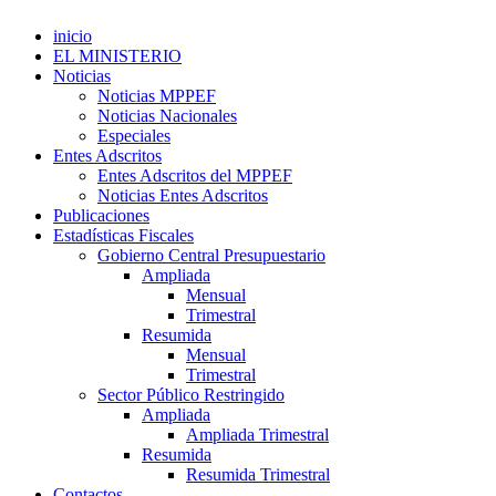
inicio
EL MINISTERIO
Noticias
Noticias MPPEF
Noticias Nacionales
Especiales
Entes Adscritos
Entes Adscritos del MPPEF
Noticias Entes Adscritos
Publicaciones
Estadísticas Fiscales
Gobierno Central Presupuestario
Ampliada
Mensual
Trimestral
Resumida
Mensual
Trimestral
Sector Público Restringido
Ampliada
Ampliada Trimestral
Resumida
Resumida Trimestral
Contactos