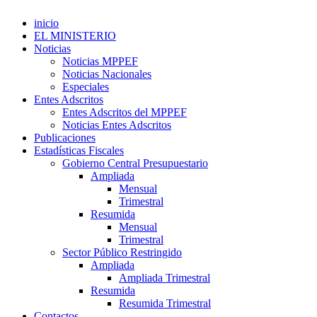
inicio
EL MINISTERIO
Noticias
Noticias MPPEF
Noticias Nacionales
Especiales
Entes Adscritos
Entes Adscritos del MPPEF
Noticias Entes Adscritos
Publicaciones
Estadísticas Fiscales
Gobierno Central Presupuestario
Ampliada
Mensual
Trimestral
Resumida
Mensual
Trimestral
Sector Público Restringido
Ampliada
Ampliada Trimestral
Resumida
Resumida Trimestral
Contactos