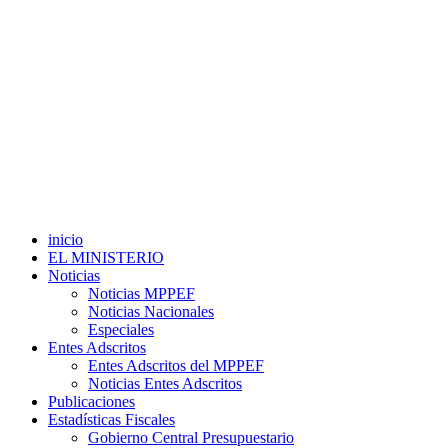
inicio
EL MINISTERIO
Noticias
Noticias MPPEF
Noticias Nacionales
Especiales
Entes Adscritos
Entes Adscritos del MPPEF
Noticias Entes Adscritos
Publicaciones
Estadísticas Fiscales
Gobierno Central Presupuestario