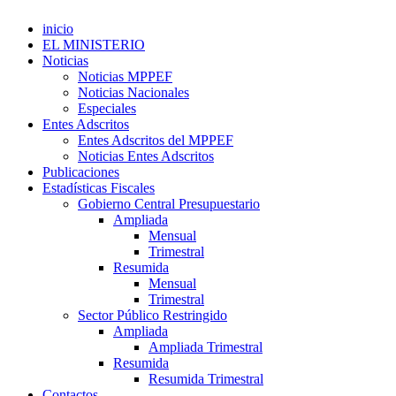
inicio
EL MINISTERIO
Noticias
Noticias MPPEF
Noticias Nacionales
Especiales
Entes Adscritos
Entes Adscritos del MPPEF
Noticias Entes Adscritos
Publicaciones
Estadísticas Fiscales
Gobierno Central Presupuestario
Ampliada
Mensual
Trimestral
Resumida
Mensual
Trimestral
Sector Público Restringido
Ampliada
Ampliada Trimestral
Resumida
Resumida Trimestral
Contactos