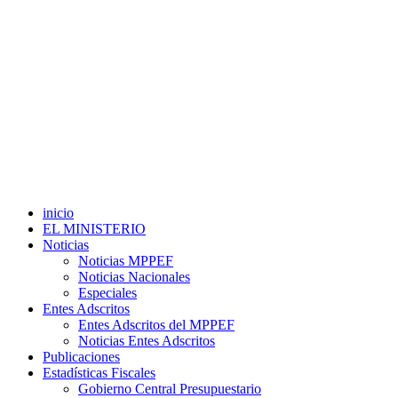
inicio
EL MINISTERIO
Noticias
Noticias MPPEF
Noticias Nacionales
Especiales
Entes Adscritos
Entes Adscritos del MPPEF
Noticias Entes Adscritos
Publicaciones
Estadísticas Fiscales
Gobierno Central Presupuestario