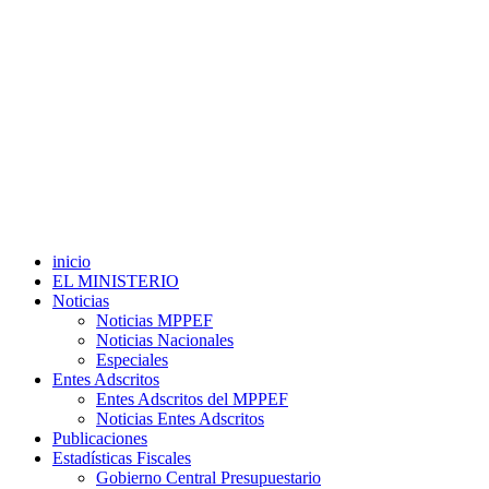
inicio
EL MINISTERIO
Noticias
Noticias MPPEF
Noticias Nacionales
Especiales
Entes Adscritos
Entes Adscritos del MPPEF
Noticias Entes Adscritos
Publicaciones
Estadísticas Fiscales
Gobierno Central Presupuestario