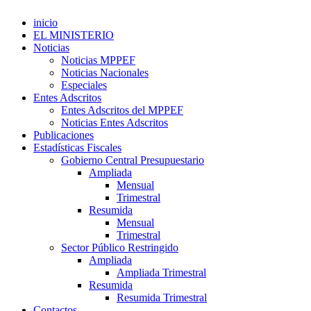
inicio
EL MINISTERIO
Noticias
Noticias MPPEF
Noticias Nacionales
Especiales
Entes Adscritos
Entes Adscritos del MPPEF
Noticias Entes Adscritos
Publicaciones
Estadísticas Fiscales
Gobierno Central Presupuestario
Ampliada
Mensual
Trimestral
Resumida
Mensual
Trimestral
Sector Público Restringido
Ampliada
Ampliada Trimestral
Resumida
Resumida Trimestral
Contactos