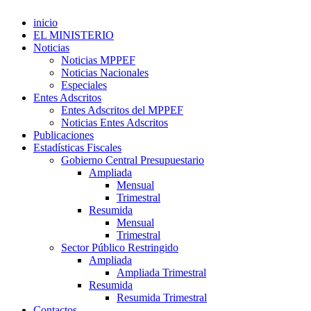
inicio
EL MINISTERIO
Noticias
Noticias MPPEF
Noticias Nacionales
Especiales
Entes Adscritos
Entes Adscritos del MPPEF
Noticias Entes Adscritos
Publicaciones
Estadísticas Fiscales
Gobierno Central Presupuestario
Ampliada
Mensual
Trimestral
Resumida
Mensual
Trimestral
Sector Público Restringido
Ampliada
Ampliada Trimestral
Resumida
Resumida Trimestral
Contactos