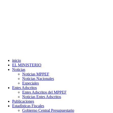
inicio
EL MINISTERIO
Noticias
Noticias MPPEF
Noticias Nacionales
Especiales
Entes Adscritos
Entes Adscritos del MPPEF
Noticias Entes Adscritos
Publicaciones
Estadísticas Fiscales
Gobierno Central Presupuestario