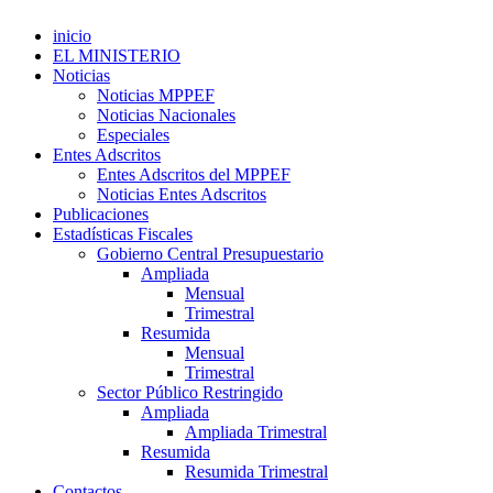
inicio
EL MINISTERIO
Noticias
Noticias MPPEF
Noticias Nacionales
Especiales
Entes Adscritos
Entes Adscritos del MPPEF
Noticias Entes Adscritos
Publicaciones
Estadísticas Fiscales
Gobierno Central Presupuestario
Ampliada
Mensual
Trimestral
Resumida
Mensual
Trimestral
Sector Público Restringido
Ampliada
Ampliada Trimestral
Resumida
Resumida Trimestral
Contactos