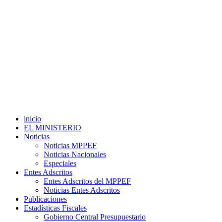
inicio
EL MINISTERIO
Noticias
Noticias MPPEF
Noticias Nacionales
Especiales
Entes Adscritos
Entes Adscritos del MPPEF
Noticias Entes Adscritos
Publicaciones
Estadísticas Fiscales
Gobierno Central Presupuestario