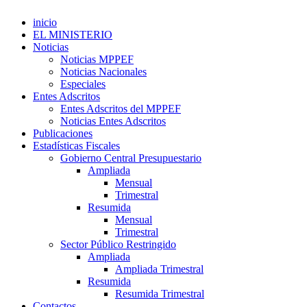
inicio
EL MINISTERIO
Noticias
Noticias MPPEF
Noticias Nacionales
Especiales
Entes Adscritos
Entes Adscritos del MPPEF
Noticias Entes Adscritos
Publicaciones
Estadísticas Fiscales
Gobierno Central Presupuestario
Ampliada
Mensual
Trimestral
Resumida
Mensual
Trimestral
Sector Público Restringido
Ampliada
Ampliada Trimestral
Resumida
Resumida Trimestral
Contactos