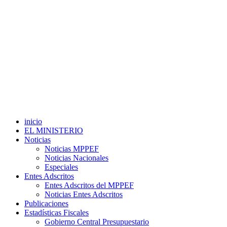
inicio
EL MINISTERIO
Noticias
Noticias MPPEF
Noticias Nacionales
Especiales
Entes Adscritos
Entes Adscritos del MPPEF
Noticias Entes Adscritos
Publicaciones
Estadísticas Fiscales
Gobierno Central Presupuestario