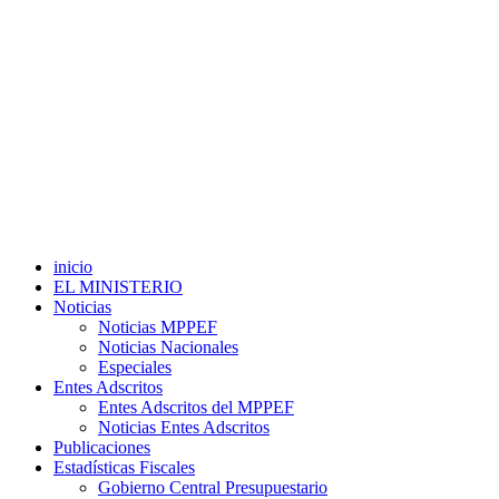
inicio
EL MINISTERIO
Noticias
Noticias MPPEF
Noticias Nacionales
Especiales
Entes Adscritos
Entes Adscritos del MPPEF
Noticias Entes Adscritos
Publicaciones
Estadísticas Fiscales
Gobierno Central Presupuestario