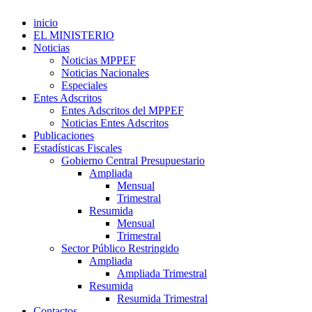
inicio
EL MINISTERIO
Noticias
Noticias MPPEF
Noticias Nacionales
Especiales
Entes Adscritos
Entes Adscritos del MPPEF
Noticias Entes Adscritos
Publicaciones
Estadísticas Fiscales
Gobierno Central Presupuestario
Ampliada
Mensual
Trimestral
Resumida
Mensual
Trimestral
Sector Público Restringido
Ampliada
Ampliada Trimestral
Resumida
Resumida Trimestral
Contactos