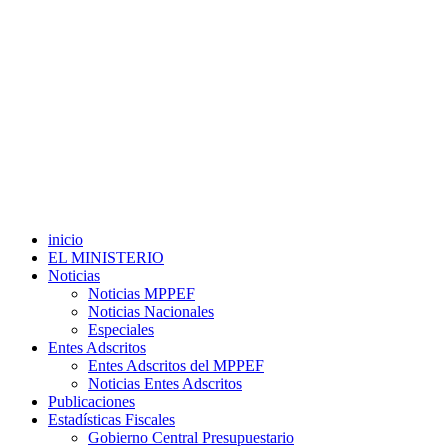
inicio
EL MINISTERIO
Noticias
Noticias MPPEF
Noticias Nacionales
Especiales
Entes Adscritos
Entes Adscritos del MPPEF
Noticias Entes Adscritos
Publicaciones
Estadísticas Fiscales
Gobierno Central Presupuestario