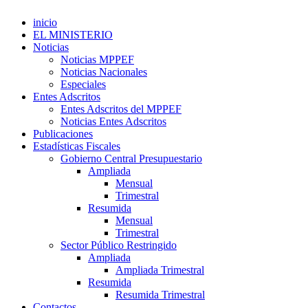
inicio
EL MINISTERIO
Noticias
Noticias MPPEF
Noticias Nacionales
Especiales
Entes Adscritos
Entes Adscritos del MPPEF
Noticias Entes Adscritos
Publicaciones
Estadísticas Fiscales
Gobierno Central Presupuestario
Ampliada
Mensual
Trimestral
Resumida
Mensual
Trimestral
Sector Público Restringido
Ampliada
Ampliada Trimestral
Resumida
Resumida Trimestral
Contactos