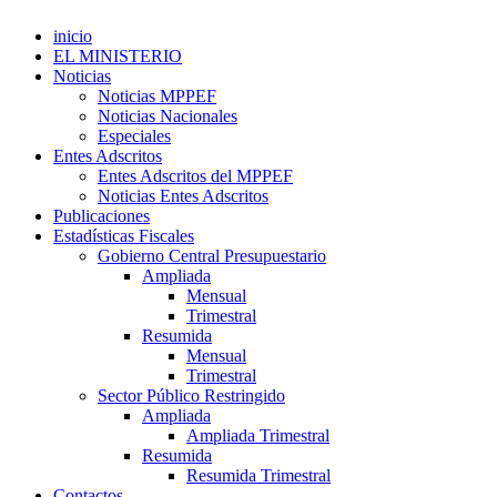
inicio
EL MINISTERIO
Noticias
Noticias MPPEF
Noticias Nacionales
Especiales
Entes Adscritos
Entes Adscritos del MPPEF
Noticias Entes Adscritos
Publicaciones
Estadísticas Fiscales
Gobierno Central Presupuestario
Ampliada
Mensual
Trimestral
Resumida
Mensual
Trimestral
Sector Público Restringido
Ampliada
Ampliada Trimestral
Resumida
Resumida Trimestral
Contactos