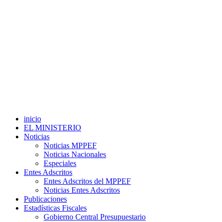
inicio
EL MINISTERIO
Noticias
Noticias MPPEF
Noticias Nacionales
Especiales
Entes Adscritos
Entes Adscritos del MPPEF
Noticias Entes Adscritos
Publicaciones
Estadísticas Fiscales
Gobierno Central Presupuestario