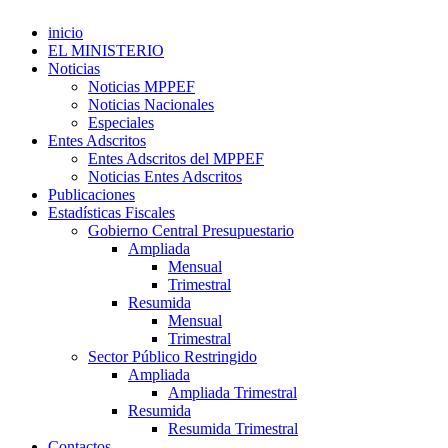
inicio
EL MINISTERIO
Noticias
Noticias MPPEF
Noticias Nacionales
Especiales
Entes Adscritos
Entes Adscritos del MPPEF
Noticias Entes Adscritos
Publicaciones
Estadísticas Fiscales
Gobierno Central Presupuestario
Ampliada
Mensual
Trimestral
Resumida
Mensual
Trimestral
Sector Público Restringido
Ampliada
Ampliada Trimestral
Resumida
Resumida Trimestral
Contactos