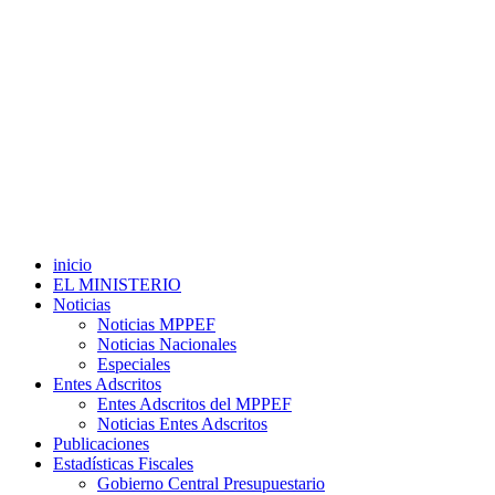
inicio
EL MINISTERIO
Noticias
Noticias MPPEF
Noticias Nacionales
Especiales
Entes Adscritos
Entes Adscritos del MPPEF
Noticias Entes Adscritos
Publicaciones
Estadísticas Fiscales
Gobierno Central Presupuestario