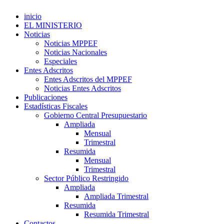
inicio
EL MINISTERIO
Noticias
Noticias MPPEF
Noticias Nacionales
Especiales
Entes Adscritos
Entes Adscritos del MPPEF
Noticias Entes Adscritos
Publicaciones
Estadísticas Fiscales
Gobierno Central Presupuestario
Ampliada
Mensual
Trimestral
Resumida
Mensual
Trimestral
Sector Público Restringido
Ampliada
Ampliada Trimestral
Resumida
Resumida Trimestral
Contactos