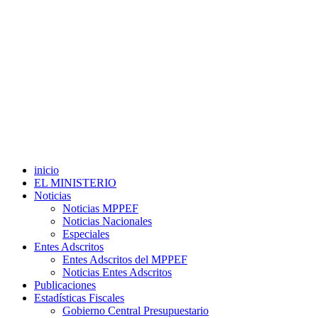
inicio
EL MINISTERIO
Noticias
Noticias MPPEF
Noticias Nacionales
Especiales
Entes Adscritos
Entes Adscritos del MPPEF
Noticias Entes Adscritos
Publicaciones
Estadísticas Fiscales
Gobierno Central Presupuestario