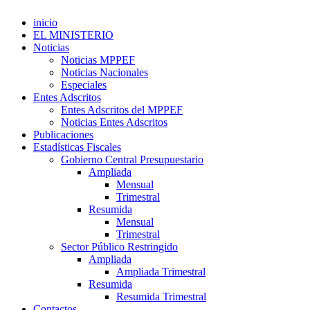
inicio
EL MINISTERIO
Noticias
Noticias MPPEF
Noticias Nacionales
Especiales
Entes Adscritos
Entes Adscritos del MPPEF
Noticias Entes Adscritos
Publicaciones
Estadísticas Fiscales
Gobierno Central Presupuestario
Ampliada
Mensual
Trimestral
Resumida
Mensual
Trimestral
Sector Público Restringido
Ampliada
Ampliada Trimestral
Resumida
Resumida Trimestral
Contactos