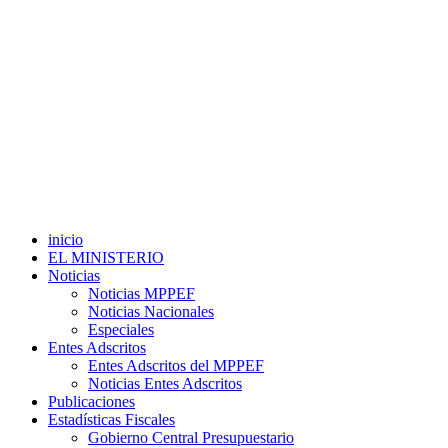
inicio
EL MINISTERIO
Noticias
Noticias MPPEF
Noticias Nacionales
Especiales
Entes Adscritos
Entes Adscritos del MPPEF
Noticias Entes Adscritos
Publicaciones
Estadísticas Fiscales
Gobierno Central Presupuestario