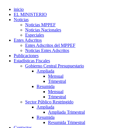
inicio
EL MINISTERIO
Noticias
Noticias MPPEF
Noticias Nacionales
Especiales
Entes Adscritos
Entes Adscritos del MPPEF
Noticias Entes Adscritos
Publicaciones
Estadísticas Fiscales
Gobierno Central Presupuestario
Ampliada
Mensual
Trimestral
Resumida
Mensual
Trimestral
Sector Público Restringido
Ampliada
Ampliada Trimestral
Resumida
Resumida Trimestral
Contactos