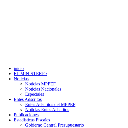
inicio
EL MINISTERIO
Noticias
Noticias MPPEF
Noticias Nacionales
Especiales
Entes Adscritos
Entes Adscritos del MPPEF
Noticias Entes Adscritos
Publicaciones
Estadísticas Fiscales
Gobierno Central Presupuestario