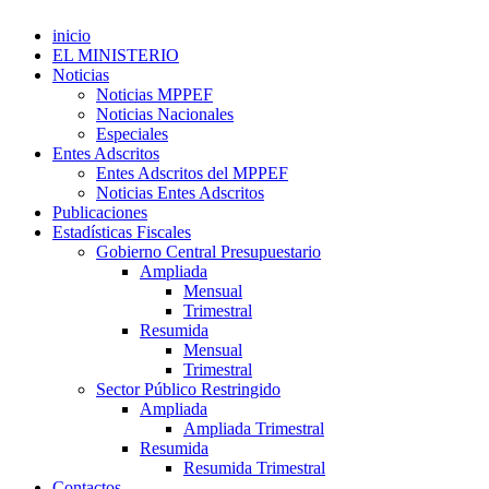
inicio
EL MINISTERIO
Noticias
Noticias MPPEF
Noticias Nacionales
Especiales
Entes Adscritos
Entes Adscritos del MPPEF
Noticias Entes Adscritos
Publicaciones
Estadísticas Fiscales
Gobierno Central Presupuestario
Ampliada
Mensual
Trimestral
Resumida
Mensual
Trimestral
Sector Público Restringido
Ampliada
Ampliada Trimestral
Resumida
Resumida Trimestral
Contactos