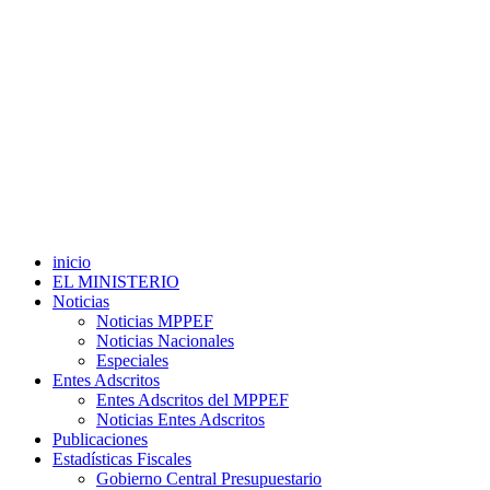
inicio
EL MINISTERIO
Noticias
Noticias MPPEF
Noticias Nacionales
Especiales
Entes Adscritos
Entes Adscritos del MPPEF
Noticias Entes Adscritos
Publicaciones
Estadísticas Fiscales
Gobierno Central Presupuestario