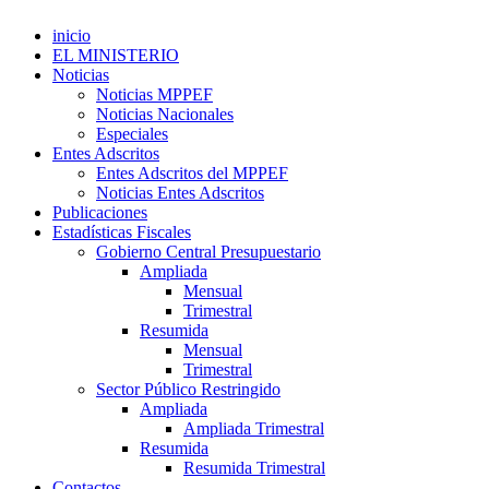
inicio
EL MINISTERIO
Noticias
Noticias MPPEF
Noticias Nacionales
Especiales
Entes Adscritos
Entes Adscritos del MPPEF
Noticias Entes Adscritos
Publicaciones
Estadísticas Fiscales
Gobierno Central Presupuestario
Ampliada
Mensual
Trimestral
Resumida
Mensual
Trimestral
Sector Público Restringido
Ampliada
Ampliada Trimestral
Resumida
Resumida Trimestral
Contactos