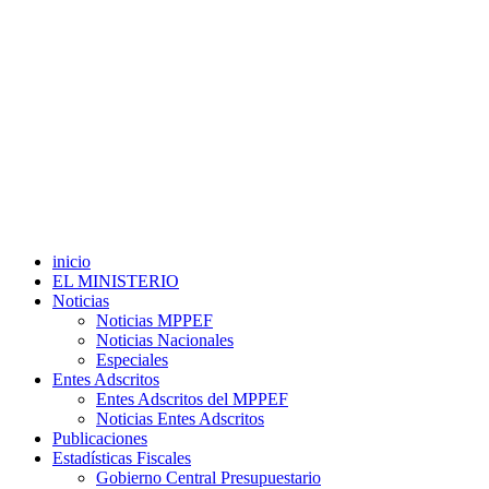
inicio
EL MINISTERIO
Noticias
Noticias MPPEF
Noticias Nacionales
Especiales
Entes Adscritos
Entes Adscritos del MPPEF
Noticias Entes Adscritos
Publicaciones
Estadísticas Fiscales
Gobierno Central Presupuestario