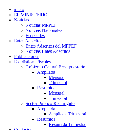
inicio
EL MINISTERIO
Noticias
Noticias MPPEF
Noticias Nacionales
Especiales
Entes Adscritos
Entes Adscritos del MPPEF
Noticias Entes Adscritos
Publicaciones
Estadísticas Fiscales
Gobierno Central Presupuestario
Ampliada
Mensual
Trimestral
Resumida
Mensual
Trimestral
Sector Público Restringido
Ampliada
Ampliada Trimestral
Resumida
Resumida Trimestral
Contactos