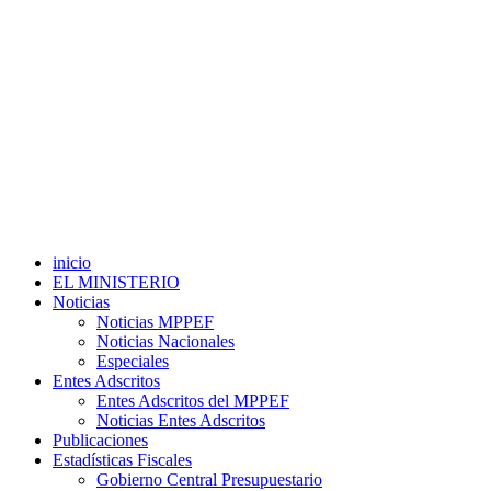
inicio
EL MINISTERIO
Noticias
Noticias MPPEF
Noticias Nacionales
Especiales
Entes Adscritos
Entes Adscritos del MPPEF
Noticias Entes Adscritos
Publicaciones
Estadísticas Fiscales
Gobierno Central Presupuestario