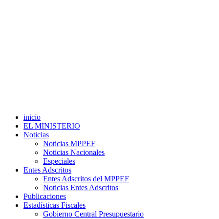
inicio
EL MINISTERIO
Noticias
Noticias MPPEF
Noticias Nacionales
Especiales
Entes Adscritos
Entes Adscritos del MPPEF
Noticias Entes Adscritos
Publicaciones
Estadísticas Fiscales
Gobierno Central Presupuestario