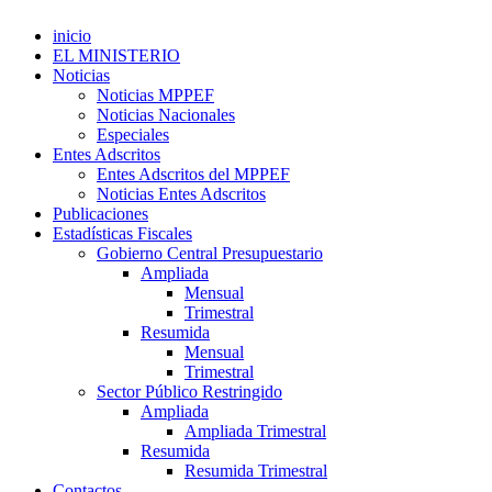
inicio
EL MINISTERIO
Noticias
Noticias MPPEF
Noticias Nacionales
Especiales
Entes Adscritos
Entes Adscritos del MPPEF
Noticias Entes Adscritos
Publicaciones
Estadísticas Fiscales
Gobierno Central Presupuestario
Ampliada
Mensual
Trimestral
Resumida
Mensual
Trimestral
Sector Público Restringido
Ampliada
Ampliada Trimestral
Resumida
Resumida Trimestral
Contactos