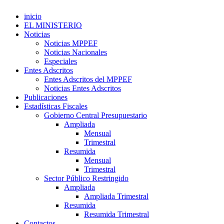
inicio
EL MINISTERIO
Noticias
Noticias MPPEF
Noticias Nacionales
Especiales
Entes Adscritos
Entes Adscritos del MPPEF
Noticias Entes Adscritos
Publicaciones
Estadísticas Fiscales
Gobierno Central Presupuestario
Ampliada
Mensual
Trimestral
Resumida
Mensual
Trimestral
Sector Público Restringido
Ampliada
Ampliada Trimestral
Resumida
Resumida Trimestral
Contactos