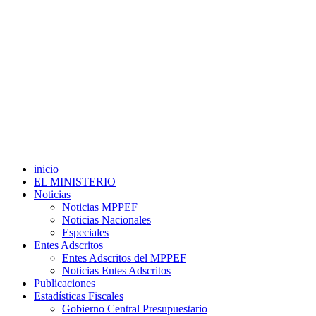
inicio
EL MINISTERIO
Noticias
Noticias MPPEF
Noticias Nacionales
Especiales
Entes Adscritos
Entes Adscritos del MPPEF
Noticias Entes Adscritos
Publicaciones
Estadísticas Fiscales
Gobierno Central Presupuestario