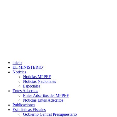
inicio
EL MINISTERIO
Noticias
Noticias MPPEF
Noticias Nacionales
Especiales
Entes Adscritos
Entes Adscritos del MPPEF
Noticias Entes Adscritos
Publicaciones
Estadísticas Fiscales
Gobierno Central Presupuestario