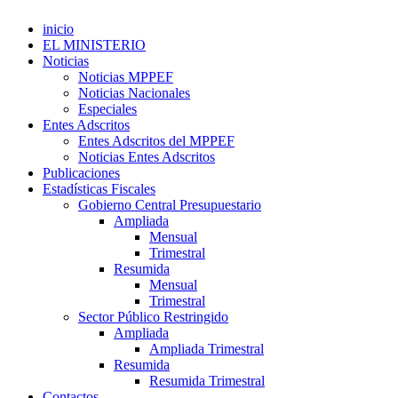
inicio
EL MINISTERIO
Noticias
Noticias MPPEF
Noticias Nacionales
Especiales
Entes Adscritos
Entes Adscritos del MPPEF
Noticias Entes Adscritos
Publicaciones
Estadísticas Fiscales
Gobierno Central Presupuestario
Ampliada
Mensual
Trimestral
Resumida
Mensual
Trimestral
Sector Público Restringido
Ampliada
Ampliada Trimestral
Resumida
Resumida Trimestral
Contactos