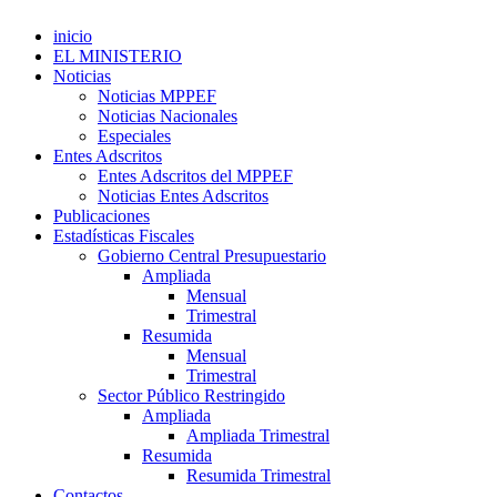
inicio
EL MINISTERIO
Noticias
Noticias MPPEF
Noticias Nacionales
Especiales
Entes Adscritos
Entes Adscritos del MPPEF
Noticias Entes Adscritos
Publicaciones
Estadísticas Fiscales
Gobierno Central Presupuestario
Ampliada
Mensual
Trimestral
Resumida
Mensual
Trimestral
Sector Público Restringido
Ampliada
Ampliada Trimestral
Resumida
Resumida Trimestral
Contactos