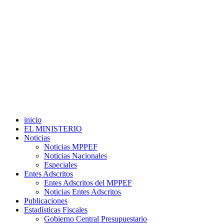
inicio
EL MINISTERIO
Noticias
Noticias MPPEF
Noticias Nacionales
Especiales
Entes Adscritos
Entes Adscritos del MPPEF
Noticias Entes Adscritos
Publicaciones
Estadísticas Fiscales
Gobierno Central Presupuestario